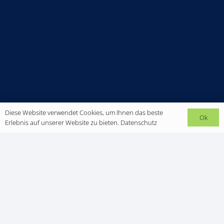
Diese Website verwendet Cookies, um Ihnen das beste
Ok
Erlebnis auf unserer Website zu bieten.
Datenschutz
ACTEN HERO
Angetrieben von extremem Adrenalinkick und
Naturverbundenheit ist der 31-jährige Mich
Kemeter bekannt für seine haarsträubenden